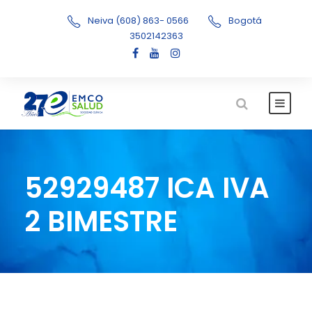
Neiva (608) 863- 0566
Bogotá
3502142363
52929487 ICA IVA
2 BIMESTRE