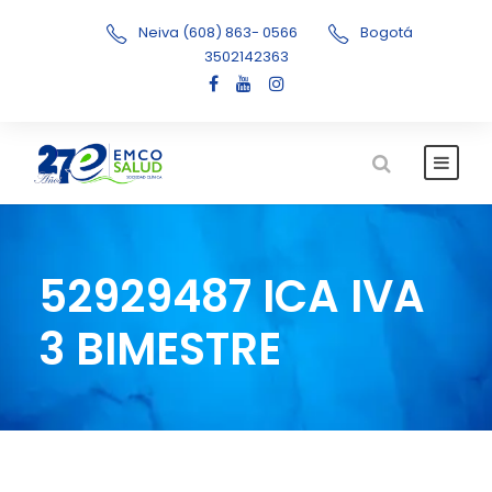
Neiva (608) 863- 0566
Bogotá
3502142363
52929487 ICA IVA
3 BIMESTRE