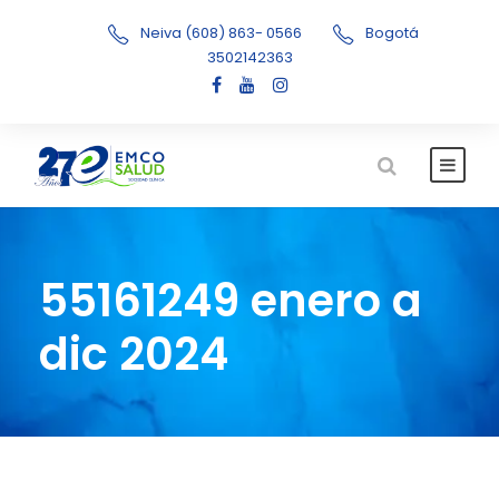
Neiva (608) 863- 0566
Bogotá
3502142363
55161249 enero a
dic 2024