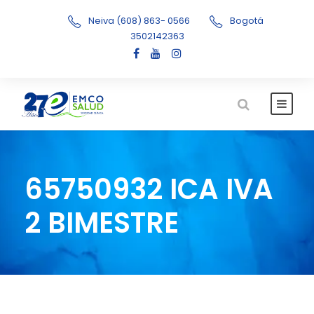
Neiva (608) 863- 0566
Bogotá
3502142363
65750932 ICA IVA
2 BIMESTRE