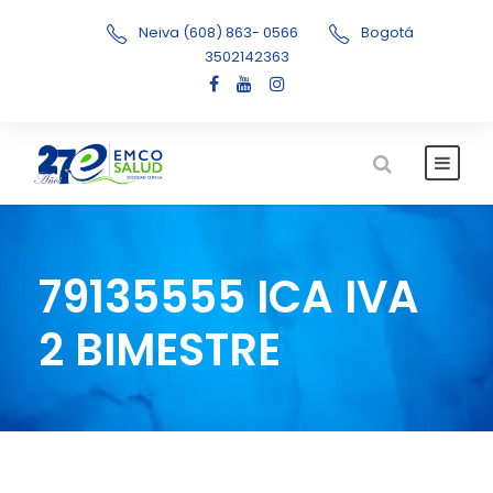
Neiva (608) 863- 0566
Bogotá
3502142363
79135555 ICA IVA
2 BIMESTRE