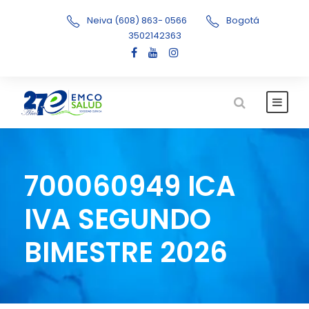
Neiva (608) 863- 0566
Bogotá
3502142363
700060949 ICA
IVA SEGUNDO
BIMESTRE 2026