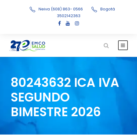
Neiva (608) 863- 0566
Bogotá
3502142363
80243632 ICA IVA
SEGUNDO
BIMESTRE 2026