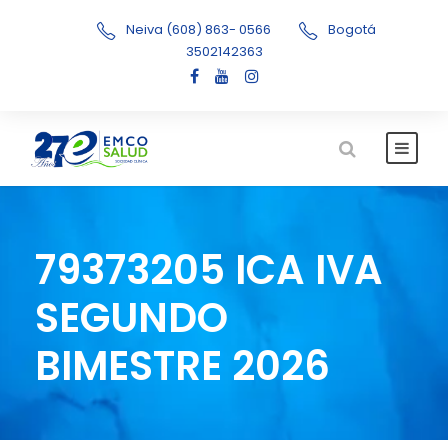
Neiva (608) 863- 0566
Bogotá
3502142363
79373205 ICA IVA
SEGUNDO
BIMESTRE 2026