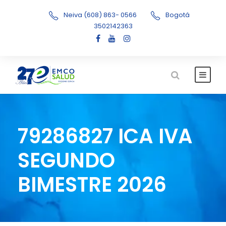
Neiva (608) 863- 0566
Bogotá
3502142363
79286827 ICA IVA
SEGUNDO
BIMESTRE 2026