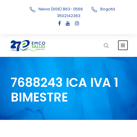
Neiva (608) 863- 0566
Bogotá
3502142363
7688243 ICA IVA 1
BIMESTRE