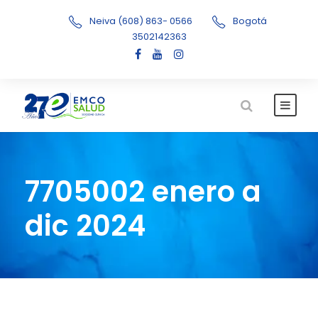
Neiva (608) 863- 0566
Bogotá
3502142363
7705002 enero a
dic 2024