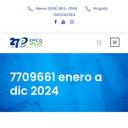
Neiva (608) 863- 0566
Bogotá
3502142363
7709661 enero a
dic 2024