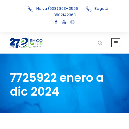
Neiva (608) 863- 0566
Bogotá
3502142363
7725922 enero a
dic 2024