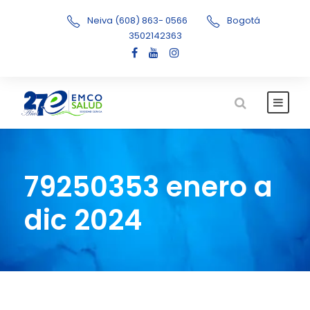
Neiva (608) 863- 0566
Bogotá
3502142363
79250353 enero a
dic 2024