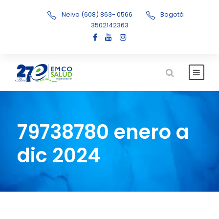
Neiva (608) 863- 0566
Bogotá
3502142363
79738780 enero a
dic 2024