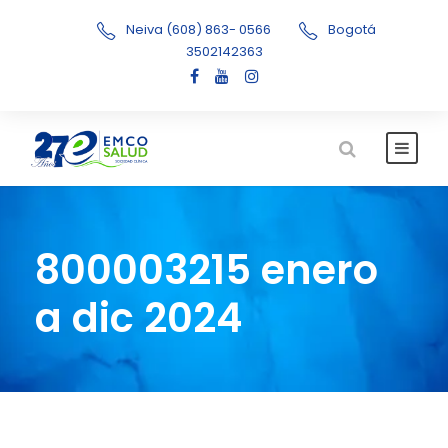
Neiva (608) 863- 0566
Bogotá
3502142363
800003215 enero
a dic 2024