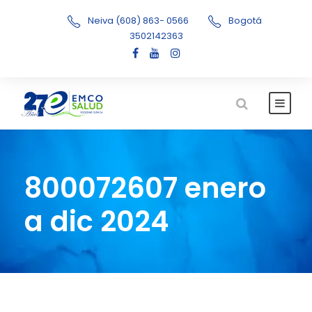
Neiva (608) 863- 0566
Bogotá
3502142363
800072607 enero
a dic 2024