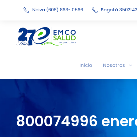
Neiva (608) 863- 0566
Bogotá 350214
Inicio
Nosotros
800074996 enero