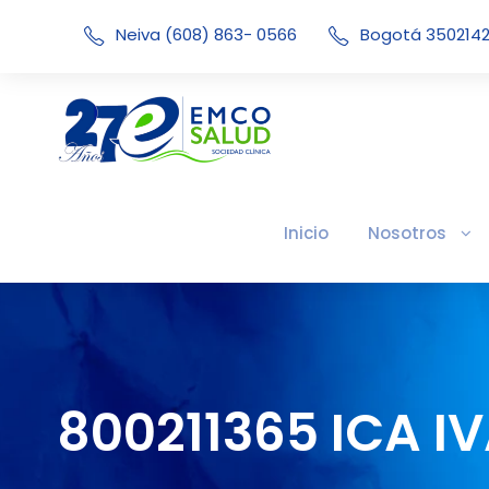
Neiva (608) 863- 0566
Bogotá 350214
Inicio
Nosotros
800211365 ICA I