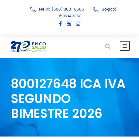
Neiva (608) 863- 0566
Bogotá
3502142363
800127648 ICA IVA
SEGUNDO
BIMESTRE 2026