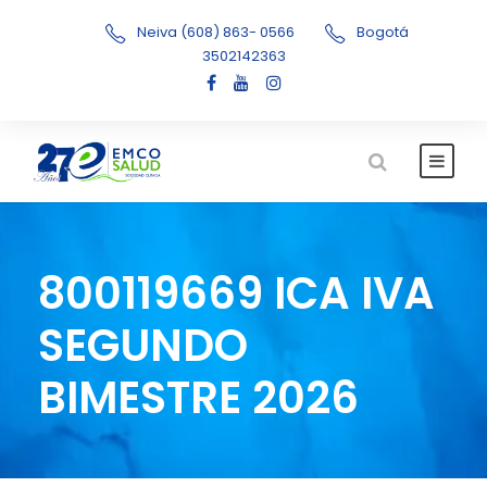
Neiva (608) 863- 0566
Bogotá
3502142363
800119669 ICA IVA
SEGUNDO
BIMESTRE 2026