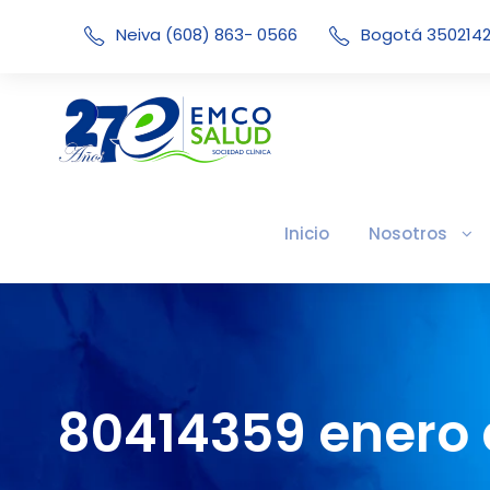
Neiva (608) 863- 0566
Bogotá 350214
Inicio
Nosotros
80414359 enero 