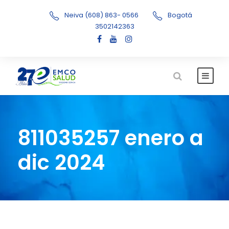
Neiva (608) 863- 0566
Bogotá
3502142363
811035257 enero a
dic 2024