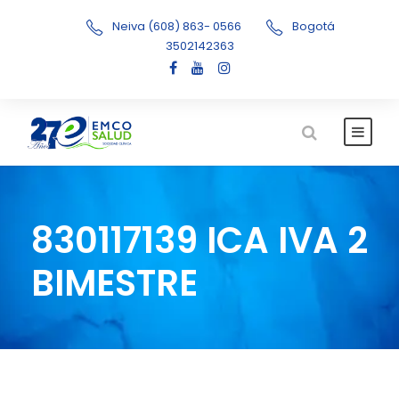
Neiva (608) 863- 0566
Bogotá
3502142363
830117139 ICA IVA 2
BIMESTRE