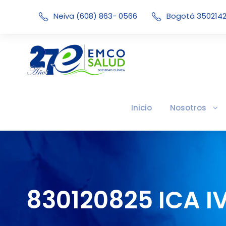
Neiva (608) 863- 0566
Bogotá 350214
Inicio
Nosotros
830120825 ICA I