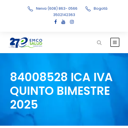
Neiva (608) 863- 0566
Bogotá
3502142363
84008528 ICA IVA
QUINTO BIMESTRE
2025