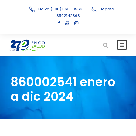
Neiva (608) 863- 0566
Bogotá
3502142363
860002541 enero
a dic 2024