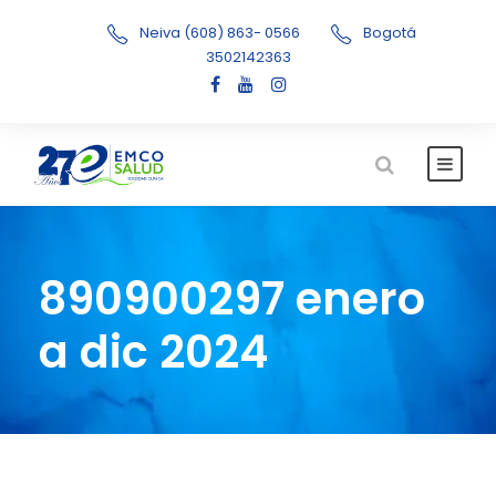
Neiva (608) 863- 0566
Bogotá
3502142363
890900297 enero
a dic 2024