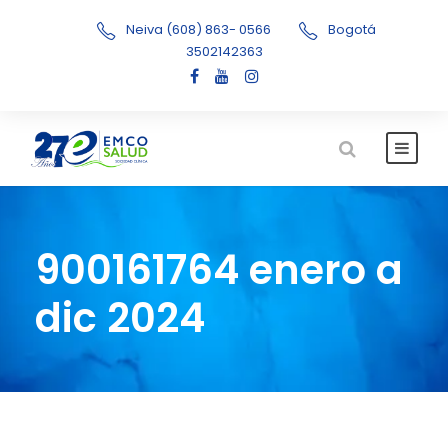
Neiva (608) 863- 0566
Bogotá
3502142363
900161764 enero a
dic 2024