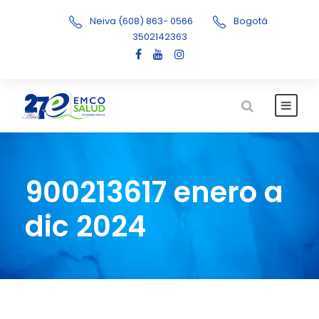
Neiva (608) 863- 0566
Bogotá
3502142363
900213617 enero a
dic 2024