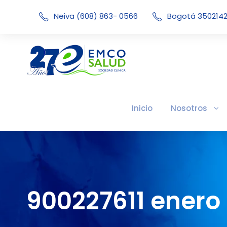
Neiva (608) 863- 0566
Bogotá 350214
Inicio
Nosotros
900227611 enero 