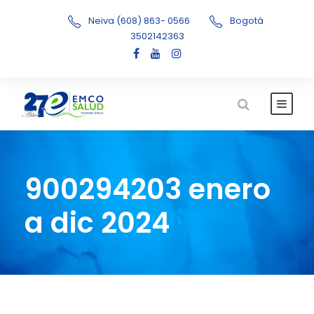
Neiva (608) 863- 0566
Bogotá
3502142363
900294203 enero
a dic 2024