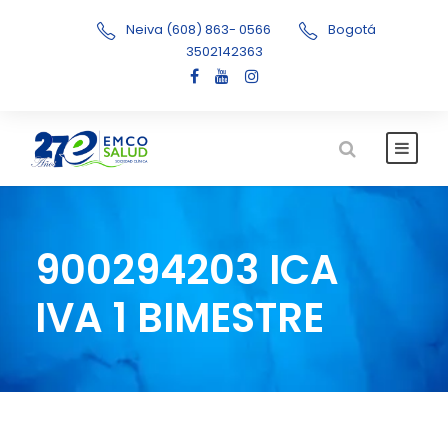
Neiva (608) 863- 0566
Bogotá
3502142363
900294203 ICA
IVA 1 BIMESTRE