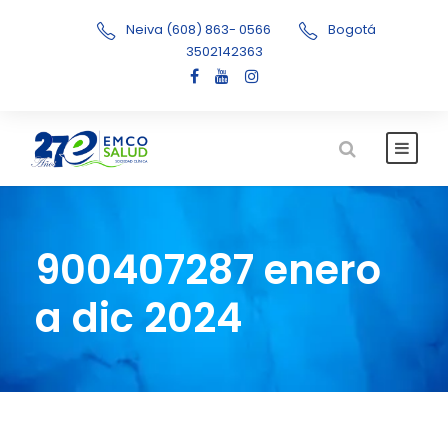
Neiva (608) 863- 0566
Bogotá
3502142363
900407287 enero
a dic 2024