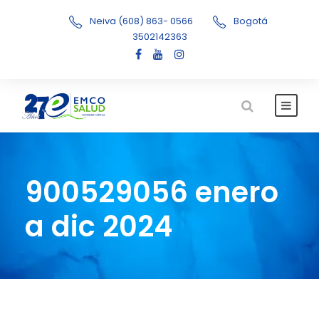
Neiva (608) 863- 0566
Bogotá
3502142363
900529056 enero
a dic 2024