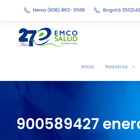
Neiva (608) 863- 0566
Bogotá 350214
Inicio
Nosotros
900589427 enero