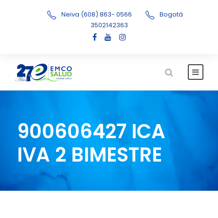
Neiva (608) 863- 0566
Bogotá
3502142363
900606427 ICA
IVA 2 BIMESTRE