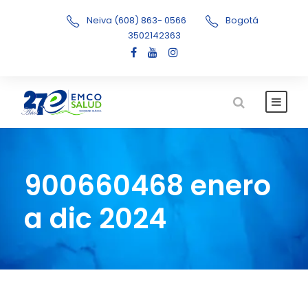
Neiva (608) 863- 0566
Bogotá
3502142363
900660468 enero
a dic 2024