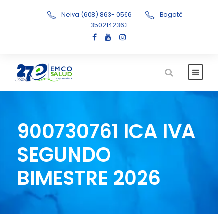
Neiva (608) 863- 0566
Bogotá
3502142363
900730761 ICA IVA
SEGUNDO
BIMESTRE 2026