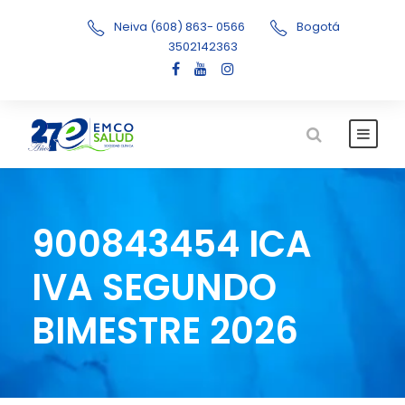
Neiva (608) 863- 0566
Bogotá
3502142363
900843454 ICA
IVA SEGUNDO
BIMESTRE 2026