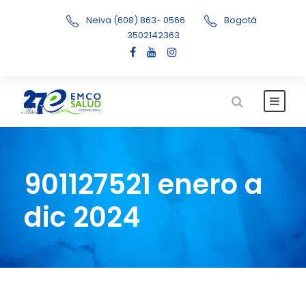
Neiva (608) 863- 0566
Bogotá
3502142363
901127521 enero a
dic 2024