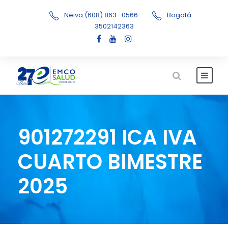
Neiva (608) 863- 0566
Bogotá
3502142363
901272291 ICA IVA
CUARTO BIMESTRE
2025