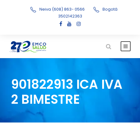
Neiva (608) 863- 0566
Bogotá
3502142363
901822913 ICA IVA
2 BIMESTRE