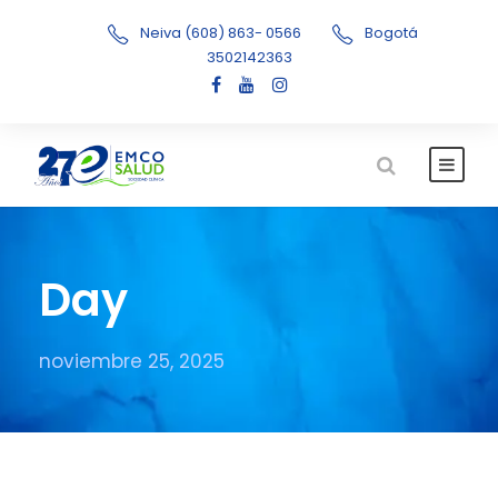
Neiva (608) 863- 0566
Bogotá
3502142363
Day
noviembre 25, 2025