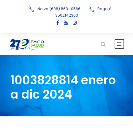
Neiva (608) 863- 0566
Bogotá
3502142363
1003828814 enero
a dic 2024