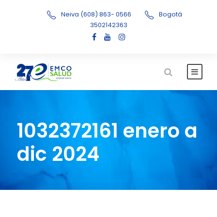
Neiva (608) 863- 0566
Bogotá
3502142363
1032372161 enero a
dic 2024