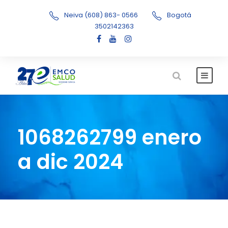
Neiva (608) 863- 0566
Bogotá
3502142363
1068262799 enero
a dic 2024