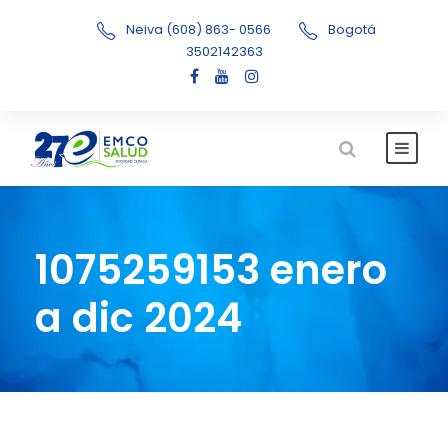
Neiva (608) 863- 0566
Bogotá
3502142363
1075259153 enero
a dic 2024