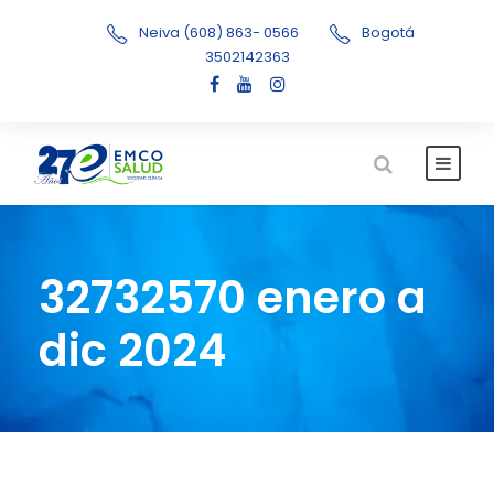
Neiva (608) 863- 0566
Bogotá
3502142363
32732570 enero a
dic 2024