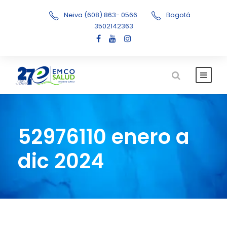
Neiva (608) 863- 0566
Bogotá
3502142363
52976110 enero a
dic 2024